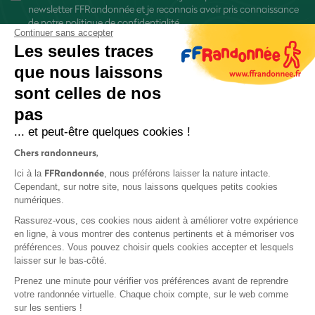
newsletter FFRandonnée et je reconnais avoir pris connaissance
de
notre politique de confidentialité
Continuer sans accepter
Les seules traces
que nous laissons
sont celles de nos
pas
S'inscrire
... et peut-être quelques cookies !
Chers randonneurs,
FFRandonnée
Ici à la
, nous préférons laisser la nature intacte.
Cependant, sur notre site, nous laissons quelques petits cookies
numériques.
Mentions légales et CGU
Rassurez-vous, ces cookies nous aident à améliorer votre expérience
Protection des données
en ligne, à vous montrer des contenus pertinents et à mémoriser vos
préférences. Vous pouvez choisir quels cookies accepter et lesquels
Politique de confidentialité
laisser sur le bas-côté.
Prenez une minute pour vérifier vos préférences avant de reprendre
votre randonnée virtuelle. Chaque choix compte, sur le web comme
sur les sentiers !