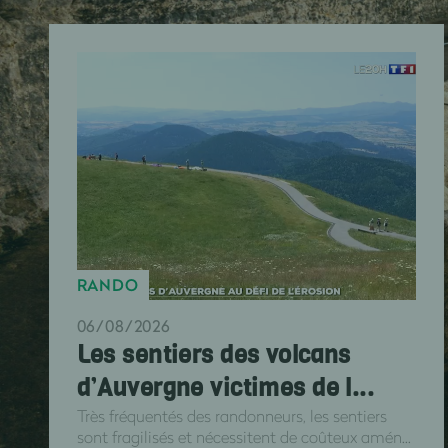
RANDO
06/08/2026
Les sentiers des volcans
d’Auvergne victimes de l...
Très fréquentés des randonneurs, les sentiers
sont fragilisés et nécessitent de coûteux amén...