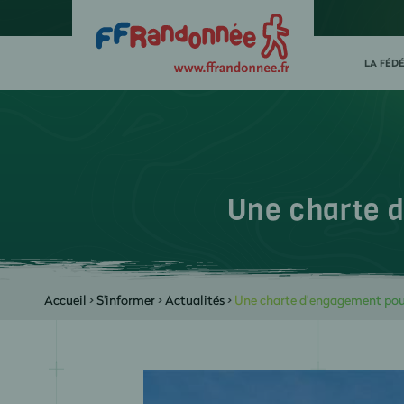
LA FÉD
Une charte 
Accueil
>
S'informer
>
Actualités
>
Une charte d’engagement pour