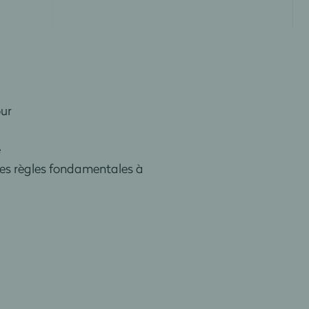
our
e
es règles fondamentales à