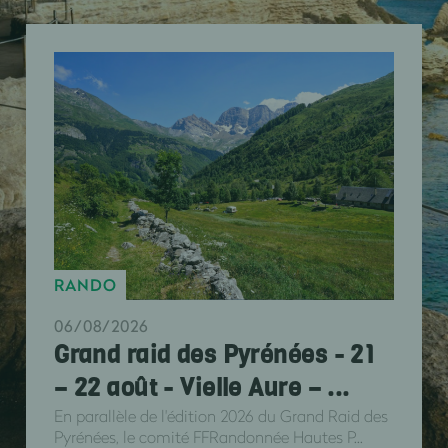
RANDO
06/08/2026
Grand raid des Pyrénées - 21
– 22 août - Vielle Aure – ...
En parallèle de l'édition 2026 du Grand Raid des
Pyrénées, le comité FFRandonnée Hautes P...