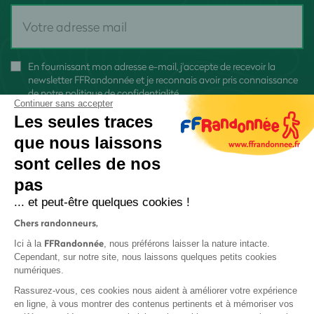
En fournissant mon adresse e-mail, j'accepte de recevoir la
newsletter FFRandonnée et je reconnais avoir pris connaissance
de
notre politique de confidentialité
Continuer sans accepter
Les seules traces
que nous laissons
sont celles de nos
S'inscrire
pas
... et peut-être quelques cookies !
Chers randonneurs,
FFRandonnée
Ici à la
, nous préférons laisser la nature intacte.
Cependant, sur notre site, nous laissons quelques petits cookies
numériques.
Mentions légales et CGU
Rassurez-vous, ces cookies nous aident à améliorer votre expérience
Protection des données
en ligne, à vous montrer des contenus pertinents et à mémoriser vos