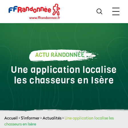
ACTU RANDONNÉE
Une application localise
les chasseurs en Isère
Accueil
>
S'informer
>
Actualités
>
Une application localise les
chasseurs en Isère