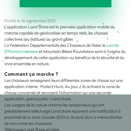
Publié le 16 septembre 2021
L’application Land Share est la première application mobile du
marché capable de géolocaliser en temps réels, les chasses
collectives (ou battues) au grand gibier.
La Fédération Départementale des Chasseurs de l’Isère, le
comité
FFRandonnée Isère
et Mountain Bikers Foundation sont à l’origine du
développement de cette application au bénéfice de la sécurité et du
vivre ensemble en nature.
Comment ça marche ?
Les chasseurs renseignent leurs différentes zones de chasse sur une
application interne : Protect Hunt. Au jour J, ils activent la zone de
chasse concernée et renvoient l’information sur une seconde
application, grand public : Land share.
Les usagers de la nature comme les randonneurs qui ont
préalablement téléchargé Land share reçoivent une notification à
proximité de la zone chassée (800m). Ils sont alors à même d’éviter
de rencontrer les chasseurs.
Télécharge Land Share en Isère