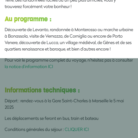
trouverez forcément votre bonheur !
Au programme :
Découverte de Levanto, randonnée à Monterosso ou marche urbaine
à Bonassola, visite de Vernazza, de Corniglia ou encore de Porto
Venere, découverte de Lucca, un village médiéval, de Gênes et de ses
quartiers renaissance et baroque, et bien d’autres encore !
Pour voir le programme complet du voyage, n’hésitez pas à consulter
la notice d’information ICI
Informations techniques :
Départ : rendez-vous à la Gare Saint-Charles à Marseille le 5 mai
2025
Les déplacements se feront en bus, train et bateau
Conditions générales du séjour :
CLIQUER ICI