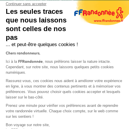
Continuer sans accepter
Les seules traces
que nous laissons
sont celles de nos
S'inscrire
pas
... et peut-être quelques cookies !
Chers randonneurs,
FFRandonnée
Ici à la
, nous préférons laisser la nature intacte.
Cependant, sur notre site, nous laissons quelques petits cookies
numériques.
Mentions légales et CGU
Rassurez-vous, ces cookies nous aident à améliorer votre expérience
Protection des données
en ligne, à vous montrer des contenus pertinents et à mémoriser vos
préférences. Vous pouvez choisir quels cookies accepter et lesquels
Politique de confidentialité
laisser sur le bas-côté.
Prenez une minute pour vérifier vos préférences avant de reprendre
votre randonnée virtuelle. Chaque choix compte, sur le web comme
sur les sentiers !
Contact
Bon voyage sur notre site,
MonGR