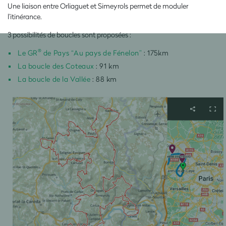
Une liaison entre Orliaguet et Simeyrols permet de moduler
l’itinérance.
3 possibilités de boucles sont proposées :
®
Le GR
de Pays “Au pays de Fénelon”
: 175km
La boucle des Coteaux
: 91 km
La boucle de la Vallée
: 88 km