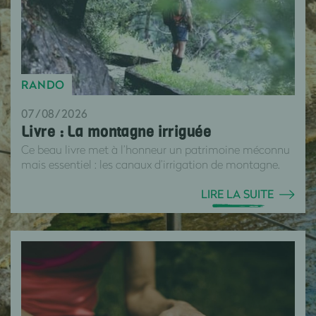
RANDO
07/08/2026
Livre : La montagne irriguée
Ce beau livre met à l’honneur un patrimoine méconnu
mais essentiel : les canaux d’irrigation de montagne.
LIRE LA SUITE