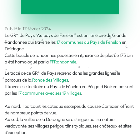
Publié le 17 février 2024
Le GR
de Pays “Au pays de Fénelon” est un itinéraire de Grande
®
Randonnée qui traverse les
17 communes du Pays de Fénélon
en
Dordogne.
Cette boucle de randonnée pédestre en itinérance de plus de 175 km
a été homologué par la
FFRandonnée
.
Le tracé de ce GR
de Pays reprend dans les grandes lignes le
®
parcours de la
Ronde des Villages
.
Il traverse le territoire du Pays de Fénelon en Périgord Noir en passant
par les
17 communes avec ses 19 villages
.
Au nord, il parcourt les coteaux escarpés du causse Corrézien offrant
de nombreux points de vue.
Au sud, la vallée de la Dordogne se distingue par sa nature
verdoyante, ses villages périgourdins typiques, ses châteaux et sites
d’exception.