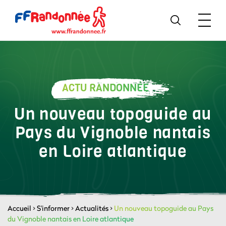
ACTU RANDONNÉE
Un nouveau topoguide au
Pays du Vignoble nantais
en Loire atlantique
Accueil
>
S'informer
>
Actualités
>
Un nouveau topoguide au Pays
du Vignoble nantais en Loire atlantique