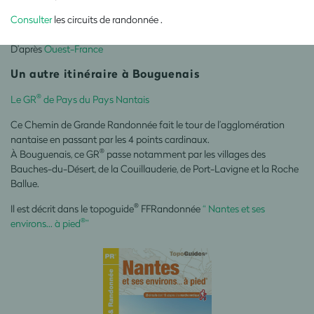
Consulter
les circuits de randonnée .
D’après
Ouest-France
Un autre itinéraire
à Bouguenais
®
Le GR
de Pays du Pays Nantais
Ce Chemin de Grande Randonnée fait le tour de l’agglomération
nantaise en passant par les 4 points cardinaux.
®
À Bouguenais, ce GR
passe notamment par les villages des
Bauches-du-Désert, de la Couillauderie, de Port-Lavigne et la Roche
Ballue.
®
Il est décrit dans le topoguide
FFRandonnée
“ Nantes et ses
®
environs... à pied
”