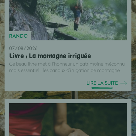
RANDO
07/08/2026
Livre : La montagne irriguée
Ce beau livre met à l’honneur un patrimoine méconnu
mais essentiel : les canaux d’irrigation de montagne.
LIRE LA SUITE