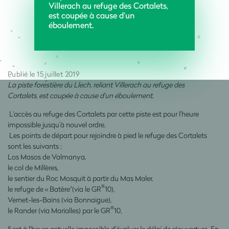
Villerach au refuge des Cortalets,
est coupée à cause d'un
éboulement.
Publié le 15 juillet 2019
La piste forestière du Llech, reliant Villerach au refuge des
Cortalets, est coupée à cause d'un éboulement.
L'accès au refuge des Cortalets par cette piste est pour l'heure
impossible jusqu’à nouvel ordre.
Les points de départ pour rejoindre à pied le refuge des Cortalets
sont les suivants :
Los Masos de Valmanya,
le col de Millères,
le sentier du Roc Mosquit à partir du Mas Maler,
®
le refuge de « Batère"(via le GR
10),
Vernet-les-Bains (via Bonnaigue),
®
le Rander (via Marialles) par le GR
10,
Il est à l'heure actuelle impossible d'évaluer le délai de réouverture. En