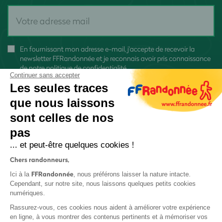
En fournissant mon adresse e-mail, j'accepte de recevoir la
newsletter FFRandonnée et je reconnais avoir pris connaissance
de
notre politique de confidentialité
Continuer sans accepter
Les seules traces
que nous laissons
sont celles de nos
S'inscrire
pas
... et peut-être quelques cookies !
Chers randonneurs,
FFRandonnée
Ici à la
, nous préférons laisser la nature intacte.
Cependant, sur notre site, nous laissons quelques petits cookies
numériques.
Mentions légales et CGU
Rassurez-vous, ces cookies nous aident à améliorer votre expérience
Protection des données
en ligne, à vous montrer des contenus pertinents et à mémoriser vos