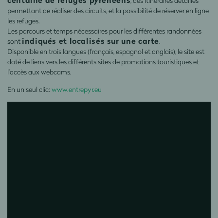
, des itinéraires détaillés
permettant de réaliser des circuits, et la possibilité de réserver en ligne
les refuges.
Les parcours et temps nécessaires pour les différentes randonnées
indiqués et localisés sur une carte
sont
.
Disponible en trois langues (français, espagnol et anglais), le site est
doté de liens vers les différents sites de promotions touristiques et
l’accès aux webcams.
En un seul clic:
www.entrepyr.eu