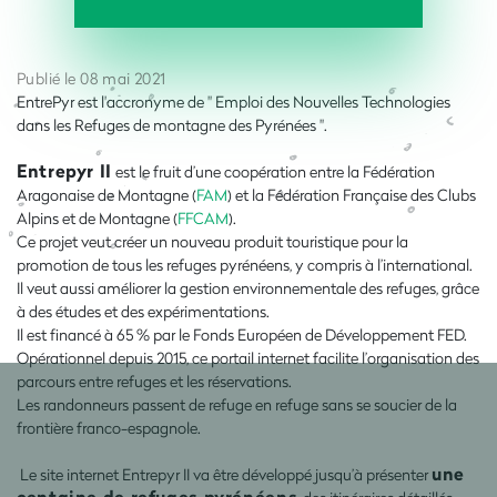
Publié le 08 mai 2021
EntrePyr est l'accronyme de " Emploi des Nouvelles Technologies
dans les Refuges de montagne des Pyrénées ".
Entrepyr II
est le fruit d’une coopération entre la Fédération
Aragonaise de Montagne (
FAM
) et la Fédération Française des Clubs
Alpins et de Montagne (
FFCAM
).
Ce projet veut créer un nouveau produit touristique pour la
promotion de tous les refuges pyrénéens, y compris à l’international.
Il veut aussi améliorer la gestion environnementale des refuges, grâce
à des études et des expérimentations.
Il est financé à 65 % par le Fonds Européen de Développement FED.
Opérationnel depuis 2015, ce portail internet facilite l’organisation des
parcours entre refuges et les réservations.
Les randonneurs passent de refuge en refuge sans se soucier de la
frontière franco-espagnole.
une
Le site internet Entrepyr II va être développé jusqu’à présenter
centaine de refuges pyrénéens