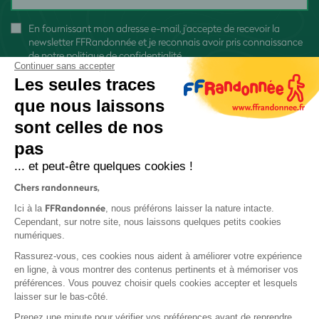
En fournissant mon adresse e-mail, j'accepte de recevoir la
newsletter FFRandonnée et je reconnais avoir pris connaissance
de
notre politique de confidentialité
Continuer sans accepter
Les seules traces
que nous laissons
sont celles de nos
S'inscrire
pas
... et peut-être quelques cookies !
Chers randonneurs,
FFRandonnée
Ici à la
, nous préférons laisser la nature intacte.
Cependant, sur notre site, nous laissons quelques petits cookies
numériques.
Mentions légales et CGU
Rassurez-vous, ces cookies nous aident à améliorer votre expérience
Protection des données
en ligne, à vous montrer des contenus pertinents et à mémoriser vos
préférences. Vous pouvez choisir quels cookies accepter et lesquels
Politique de confidentialité
laisser sur le bas-côté.
Prenez une minute pour vérifier vos préférences avant de reprendre