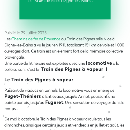
les 151 km de Nice à Digne-les-Bains .
Publié le 29 juillet 2025
Les
Chemins de fer de Provence
ou Train des Pignes relie Nice à
Digne-les-Bains a vu le jour en 1911, totalisant 151 km de voie et 1 000
ouvrages d’art. Ce train est un élément fort de la mémoire collective
provençale.
locomotive
Une partie de l’itinéraire est exploitée avec une
à la
Train des Pignes à vapeur !
belle saison : c'est le
Le Train des Pignes à vapeur
Passant de viaducs en tunnels, la locomotive vous emmène de
Puget-Théniers
à Entrevaux, jusqu’à Annot, poussant une
Fugeret
pointe parfois jusqu’au
. Une sensation de voyager dans le
temps...
De mai à octobre, le Train des Pignes à vapeur circule tous les
dimanches, ainsi que certains jeudis et vendredis en juillet et août, les