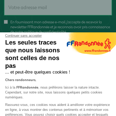
En fournissant mon adresse e-mail, j'accepte de recevoir la
newsletter FFRandonnée et je reconnais avoir pris connaissance
de
notre politique de confidentialité
Continuer sans accepter
Les seules traces
que nous laissons
sont celles de nos
S'inscrire
pas
... et peut-être quelques cookies !
Chers randonneurs,
FFRandonnée
Ici à la
, nous préférons laisser la nature intacte.
Cependant, sur notre site, nous laissons quelques petits cookies
numériques.
Mentions légales et CGU
Rassurez-vous, ces cookies nous aident à améliorer votre expérience
Protection des données
en ligne, à vous montrer des contenus pertinents et à mémoriser vos
préférences. Vous pouvez choisir quels cookies accepter et lesquels
Politique de confidentialité