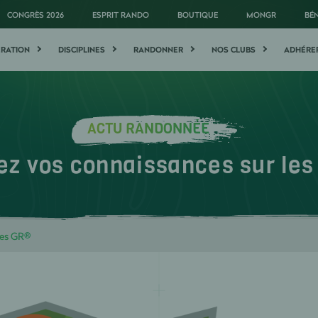
CONGRÈS 2026
ESPRIT RANDO
BOUTIQUE
MONGR
BÉ
ÉRATION
DISCIPLINES
RANDONNER
NOS CLUBS
ADHÉRE
ACTU RANDONNÉE
ez vos connaissances sur le
les GR®