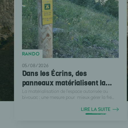
RANDO
05/08/2026
Dans les Écrins, des
panneaux matérialisent la...
La matérialisation de l'espace autorisée au
bivouac : une mesure pour mieux gérer la fré...
LIRE LA SUITE