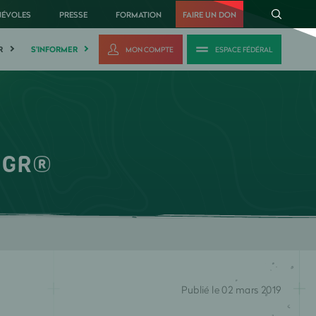
NÉVOLES
PRESSE
FORMATION
FAIRE UN DON
R
S'INFORMER
MON COMPTE
ESPACE FÉDÉRAL
s GR®
Publié le 02 mars 2019