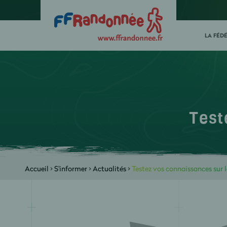
LA FÉD
Test
Accueil
>
S'informer
>
Actualités
>
Testez vos connaissances sur 