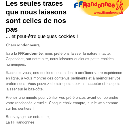
Les seules traces
que nous laissons
sont celles de nos
pas
S'inscrire
... et peut-être quelques cookies !
Chers randonneurs,
FFRandonnée
Ici à la
, nous préférons laisser la nature intacte.
Cependant, sur notre site, nous laissons quelques petits cookies
numériques.
Mentions légales et CGU
Rassurez-vous, ces cookies nous aident à améliorer votre expérience
Protection des données
en ligne, à vous montrer des contenus pertinents et à mémoriser vos
préférences. Vous pouvez choisir quels cookies accepter et lesquels
Politique de confidentialité
laisser sur le bas-côté.
Prenez une minute pour vérifier vos préférences avant de reprendre
votre randonnée virtuelle. Chaque choix compte, sur le web comme
sur les sentiers !
Contact
Bon voyage sur notre site,
MonGR
La FFRandonnée
Déclaration de sinistre