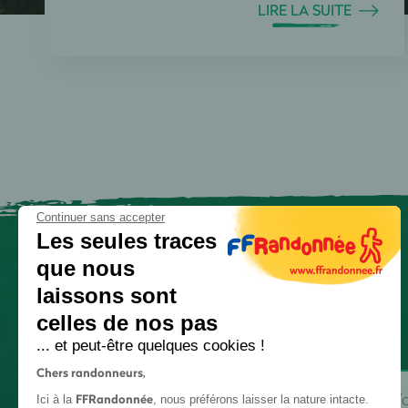
LIRE LA SUITE
Continuer sans accepter
Les seules traces
que nous
laissons sont
celles de nos pas
... et peut-être quelques cookies !
Chers randonneurs,
FFRandonnée
Ici à la
, nous préférons laisser la nature intacte.