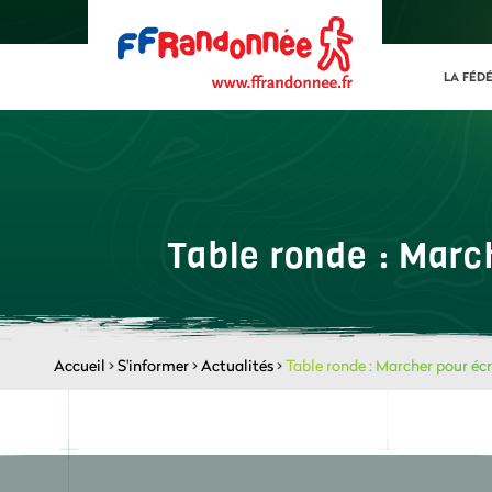
LA FÉD
Table ronde : March
Accueil
>
S'informer
>
Actualités
>
Table ronde : Marcher pour écri