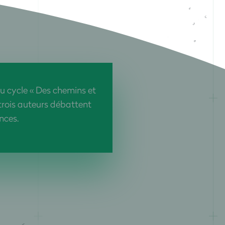
u cycle « Des chemins et
rois auteurs débattent
nces.