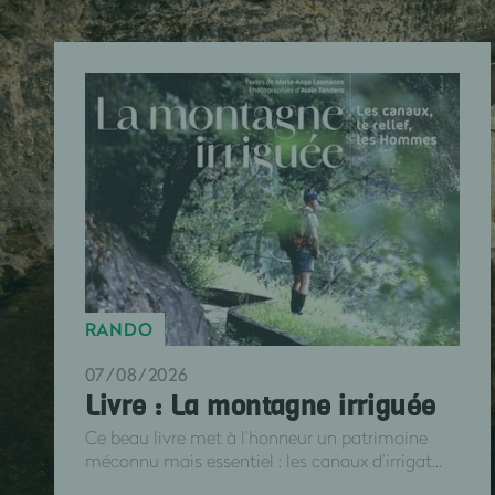
RANDO
07/08/2026
Livre : La montagne irriguée
Ce beau livre met à l’honneur un patrimoine
méconnu mais essentiel : les canaux d’irrigat...