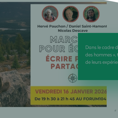
Dans le cadre d
des hommes », t
de leurs
e
xpérie