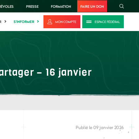
NÉVOLES
PRESSE
FORMATION
FAIRE UN DON
R
S'INFORMER
MON COMPTE
ESPACE FÉDÉRAL
artager – 16 janvier
Publié le 09 janvier 2026