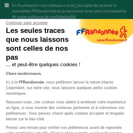
En fournissant mon adresse e-mail, j'accepte de recevoir la
newsletter FFRandonnée et je reconnais avoir pris connaissance
de
notre politique de confidentialité
Continuer sans accepter
Les seules traces
que nous laissons
sont celles de nos
S'inscrire
pas
... et peut-être quelques cookies !
Chers randonneurs,
FFRandonnée
Ici à la
, nous préférons laisser la nature intacte.
Cependant, sur notre site, nous laissons quelques petits cookies
numériques.
Mentions légales et CGU
Rassurez-vous, ces cookies nous aident à améliorer votre expérience
Protection des données
en ligne, à vous montrer des contenus pertinents et à mémoriser vos
Politique de confidentialité
préférences. Vous pouvez choisir quels cookies accepter et lesquels
laisser sur le bas-côté.
Prenez une minute pour vérifier vos préférences avant de reprendre