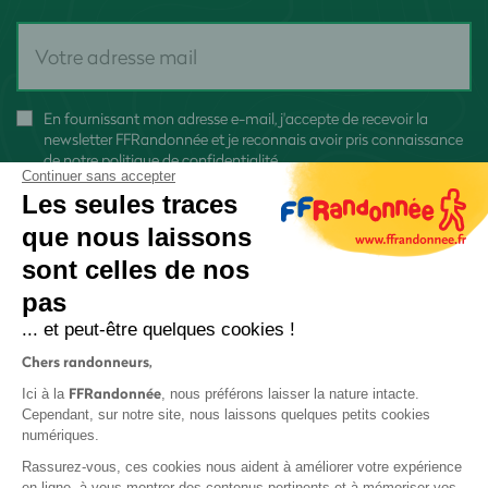
En fournissant mon adresse e-mail, j'accepte de recevoir la
newsletter FFRandonnée et je reconnais avoir pris connaissance
de
notre politique de confidentialité
Continuer sans accepter
Les seules traces
que nous laissons
sont celles de nos
pas
S'inscrire
... et peut-être quelques cookies !
Chers randonneurs,
FFRandonnée
Ici à la
, nous préférons laisser la nature intacte.
Cependant, sur notre site, nous laissons quelques petits cookies
numériques.
Mentions légales et CGU
Rassurez-vous, ces cookies nous aident à améliorer votre expérience
Protection des données
en ligne, à vous montrer des contenus pertinents et à mémoriser vos