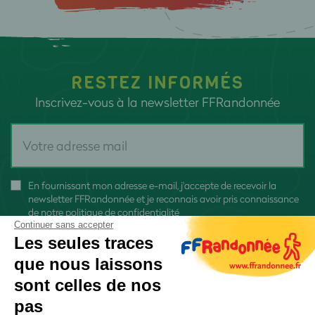
RESTEZ INFORMÉS
Inscrivez-vous à la newsletter FFRandonnée
En fournissant mon adresse e-mail, j'accepte de recevoir la
newsletter FFRandonnée et je reconnais avoir pris connaissance
de
notre politique de confidentialité
Continuer sans accepter
Les seules traces
que nous laissons
sont celles de nos
S'inscrire
pas