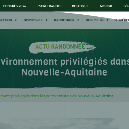
CONGRÈS 2026
ESPRIT RANDO
BOUTIQUE
MONGR
BÉ
ÉRATION
DISCIPLINES
RANDONNER
NOS CLUBS
ADHÉRE
ACTU RANDONNÉE
nvironnement privilégiés dans
Nouvelle-Aquitaine
ment privilégiés dans les parcs naturels de Nouvelle-Aquitaine