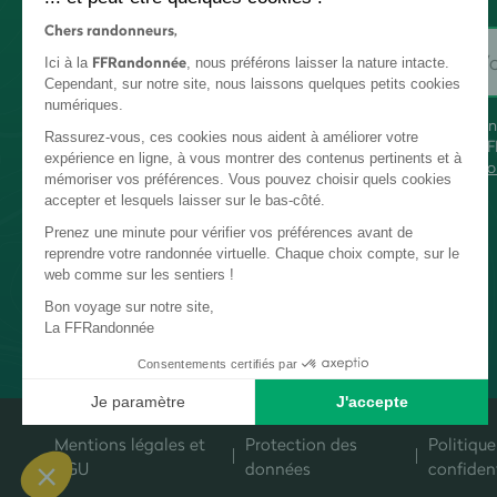
Chers randonneurs,
FFRandonnée
Ici à la
, nous préférons laisser la nature intacte.
Cependant, sur notre site, nous laissons quelques petits cookies
numériques.
En
Rassurez-vous, ces cookies nous aident à améliorer votre
FF
expérience en ligne, à vous montrer des contenus pertinents et à
co
mémoriser vos préférences. Vous pouvez choisir quels cookies
accepter et lesquels laisser sur le bas-côté.
Prenez une minute pour vérifier vos préférences avant de
reprendre votre randonnée virtuelle. Chaque choix compte, sur le
web comme sur les sentiers !
Bon voyage sur notre site,
La FFRandonnée
Consentements certifiés par
Je paramètre
J'accepte
Plateforme de Gestion du Consentement : Personnalisez vos Options
Axeptio consent
Mentions légales et
Protection des
Politique
Notre plateforme vous permet d'adapter et de gérer vos paramètres de c
CGU
données
confident