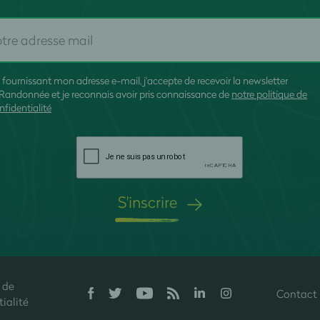
 fournissant mon adresse e-mail, j'accepte de recevoir la newsletter
Randonnée et je reconnais avoir pris connaissance de
notre politique de
nfidentialité
S'inscrire
 de
Contact
onfidentialité, en garantissant la conformité avec les réglementations. P
ialité