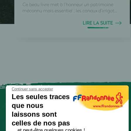
Ce beau livre met à l’honneur un patrimoine
méconnu mais essentiel : les canaux d’irrigat...
LIRE LA SUITE
Continuer sans accepter
Les seules traces
que nous
laissons sont
celles de nos pas
... et peut-être quelques cookies !