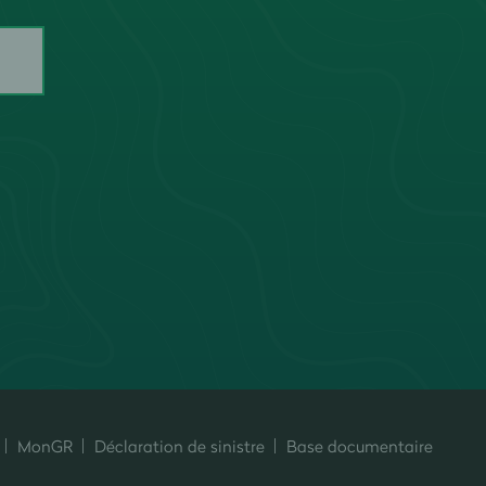
MonGR
Déclaration de sinistre
Base documentaire
ersonnalisez vos préférences pour contrôler la manière dont vos informati