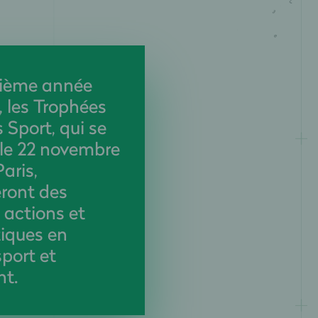
isième année
, les Trophées
 Sport, qui se
 le 22 novembre
aris,
ront des
, actions et
iques en
port et
t.