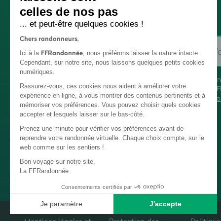
celles de nos pas
... et peut-être quelques cookies !
Chers randonneurs,
FFRandonnée
Ici à la
, nous préférons laisser la nature intacte.
Cependant, sur notre site, nous laissons quelques petits cookies
numériques.
En
Rassurez-vous, ces cookies nous aident à améliorer votre
FF
expérience en ligne, à vous montrer des contenus pertinents et à
co
mémoriser vos préférences. Vous pouvez choisir quels cookies
accepter et lesquels laisser sur le bas-côté.
Prenez une minute pour vérifier vos préférences avant de
reprendre votre randonnée virtuelle. Chaque choix compte, sur le
web comme sur les sentiers !
Bon voyage sur notre site,
La FFRandonnée
Consentements certifiés par
Je paramètre
J'accepte
Plateforme de Gestion du Consentement : Personnalisez vos Options
Axeptio consent