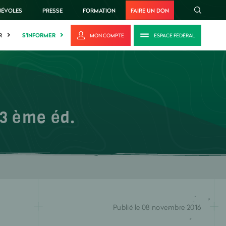
NÉVOLES
PRESSE
FORMATION
FAIRE UN DON
R
S'INFORMER
MON COMPTE
ESPACE FÉDÉRAL
 3 ème éd.
Publié le 08 novembre 2016