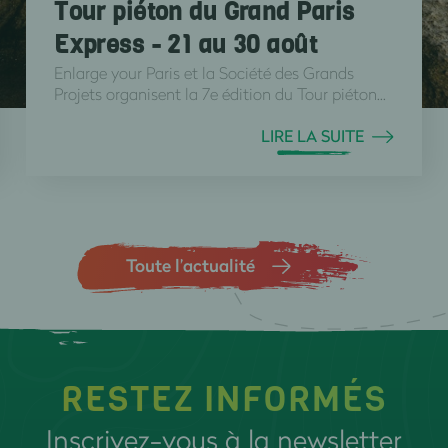
Tour piéton du Grand Paris
Express - 21 au 30 août
Enlarge your Paris et la Société des Grands
Projets organisent la 7e édition du Tour piéton...
LIRE LA SUITE
Toute l’actualité
RESTEZ INFORMÉS
Inscrivez-vous à la newsletter