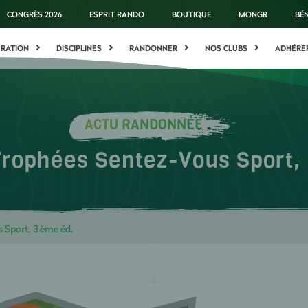
CONGRÈS 2026
ESPRIT RANDO
BOUTIQUE
MONGR
BÉ
ÉRATION
DISCIPLINES
RANDONNER
NOS CLUBS
ADHÉRE
ACTU RANDONNÉE
rophées Sentez-Vous Sport,
 Sport, 3 ème éd.