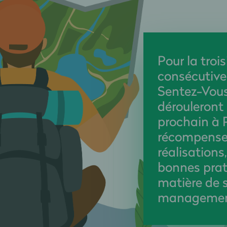
Pour la tro
consécutive
Sentez-Vous
dérouleront
prochain à P
récompense
réalisations
bonnes prat
matière de s
managemen