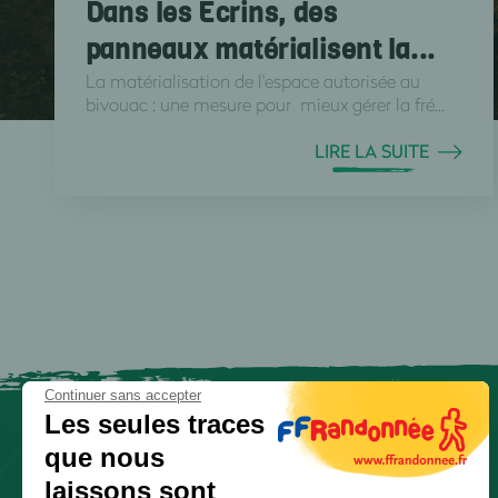
Dans les Écrins, des
panneaux matérialisent la...
La matérialisation de l'espace autorisée au
bivouac : une mesure pour mieux gérer la fré...
LIRE LA SUITE
Continuer sans accepter
Les seules traces
que nous
laissons sont