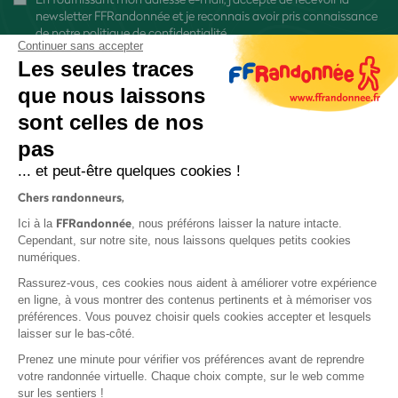
newsletter FFRandonnée et je reconnais avoir pris connaissance
de
notre politique de confidentialité
Continuer sans accepter
Les seules traces
que nous laissons
sont celles de nos
S'inscrire
pas
... et peut-être quelques cookies !
Chers randonneurs,
FFRandonnée
Ici à la
, nous préférons laisser la nature intacte.
Cependant, sur notre site, nous laissons quelques petits cookies
numériques.
Mentions légales et CGU
Rassurez-vous, ces cookies nous aident à améliorer votre expérience
Protection des données
en ligne, à vous montrer des contenus pertinents et à mémoriser vos
préférences. Vous pouvez choisir quels cookies accepter et lesquels
Politique de confidentialité
laisser sur le bas-côté.
Prenez une minute pour vérifier vos préférences avant de reprendre
votre randonnée virtuelle. Chaque choix compte, sur le web comme
sur les sentiers !