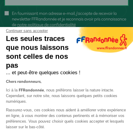
En fournissant mon adresse e-mail, j'accepte de recevoir la
newsletter FFRandonnée et je reconnais avoir pris connaissance
de
notre politique de confidentialité
Continuer sans accepter
Les seules traces
que nous laissons
sont celles de nos
S'inscrire
pas
... et peut-être quelques cookies !
Chers randonneurs,
FFRandonnée
Ici à la
, nous préférons laisser la nature intacte.
Cependant, sur notre site, nous laissons quelques petits cookies
numériques.
Mentions légales et CGU
Rassurez-vous, ces cookies nous aident à améliorer votre expérience
Protection des données
en ligne, à vous montrer des contenus pertinents et à mémoriser vos
Politique de confidentialité
préférences. Vous pouvez choisir quels cookies accepter et lesquels
laisser sur le bas-côté.