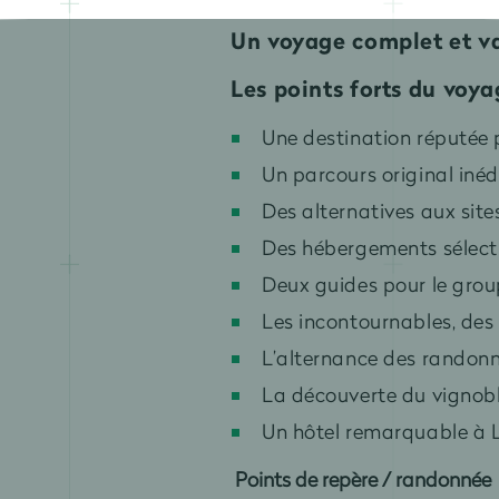
Un voyage complet et va
Les points forts du voy
Une destination réputée 
Un parcours original inéd
Des alternatives aux site
Des hébergements sélecti
Deux guides pour le gro
Les incontournables, des 
L’alternance des randonné
La découverte du vignobl
Un hôtel remarquable à Lj
Points de repère / randonnée