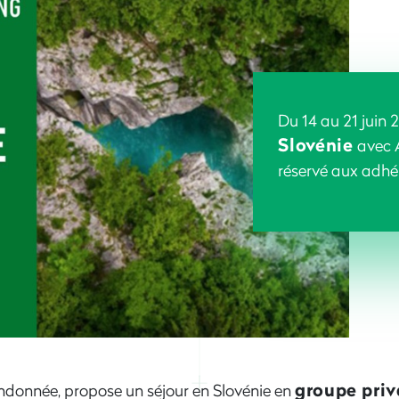
Du 14 au 21 juin 
Slovénie
avec A
réservé aux adh
groupe priv
andonnée, propose un séjour en Slovénie en