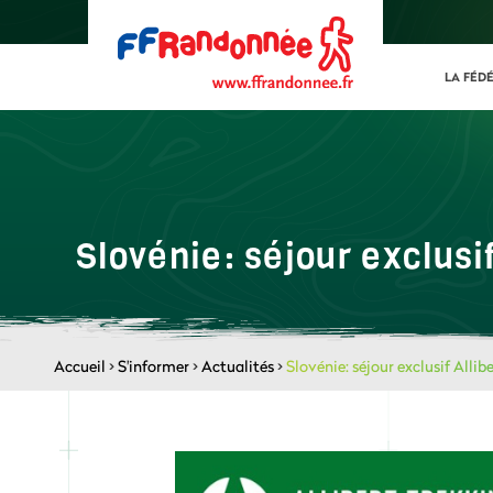
LA FÉD
Slovénie: séjour exclusi
Accueil
>
S'informer
>
Actualités
>
Slovénie: séjour exclusif Alli