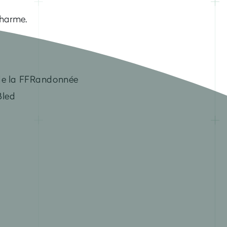
charme.
s de la FFRandonnée
 Bled