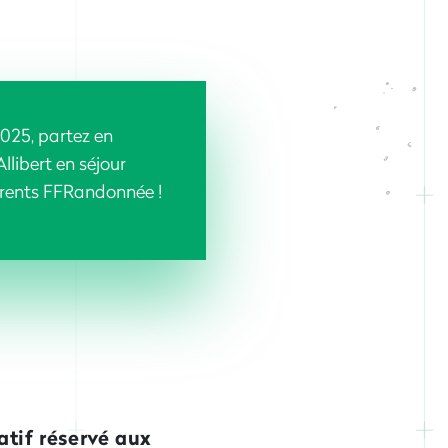
2025, partez en
llibert en séjour
érents FFRandonnée !
atif réservé aux