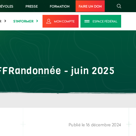
NÉVOLES
PRESSE
FORMATION
FAIRE UN DON
R
S'INFORMER
MON COMPTE
ESPACE FÉDÉRAL
s FFRandonnée - juin 2025
Publié le 16 décembre 2024