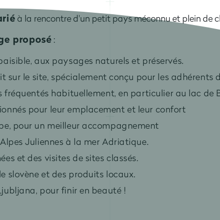
rié
à la rencontre d'un petit pays méconnu et plein de 
age proposé
:
paisible, aux paysages naturels et préservés.
it sur le site, spécialement conçu pour les adhérent
s fréquentés habituellement, en particulier au lac de
onnés pour leur emplacement et leur confort
upe, pour un meilleur accompagnement
Alpes Juliennes à la mer Adriatique.
es et des visites de sites classés.
e slovène et des produits locaux.
ubljana, pour finir en beauté !