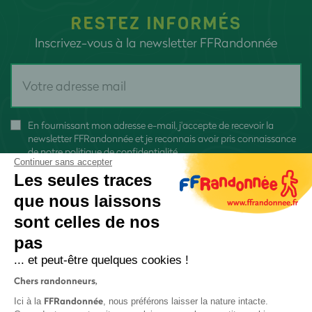
RESTEZ INFORMÉS
Inscrivez-vous à la newsletter FFRandonnée
En fournissant mon adresse e-mail, j'accepte de recevoir la
newsletter FFRandonnée et je reconnais avoir pris connaissance
de
notre politique de confidentialité
Continuer sans accepter
Les seules traces
que nous laissons
sont celles de nos
pas
S'inscrire
... et peut-être quelques cookies !
Chers randonneurs,
FFRandonnée
Ici à la
, nous préférons laisser la nature intacte.