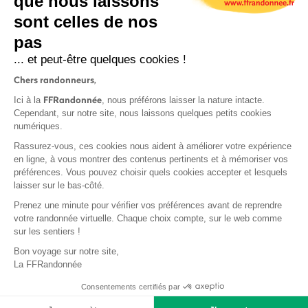
que nous laissons
sont celles de nos
S'inscrire
pas
... et peut-être quelques cookies !
Chers randonneurs,
FFRandonnée
Ici à la
, nous préférons laisser la nature intacte.
Cependant, sur notre site, nous laissons quelques petits cookies
numériques.
Mentions légales et CGU
Rassurez-vous, ces cookies nous aident à améliorer votre expérience
Protection des données
en ligne, à vous montrer des contenus pertinents et à mémoriser vos
Politique de confidentialité
préférences. Vous pouvez choisir quels cookies accepter et lesquels
laisser sur le bas-côté.
Prenez une minute pour vérifier vos préférences avant de reprendre
votre randonnée virtuelle. Chaque choix compte, sur le web comme
sur les sentiers !
Contact
Bon voyage sur notre site,
MonGR
La FFRandonnée
Déclaration de sinistre
Consentements certifiés par
Base documentaire