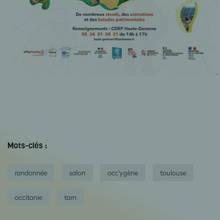
Mots-clés :
randonnée
salon
occ'ygène
toulouse
occitanie
tarn