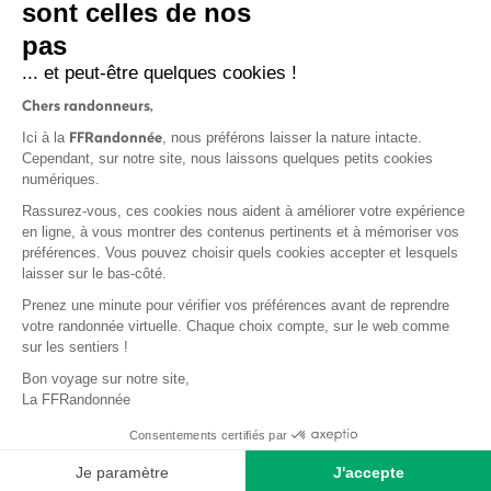
sont celles de nos
S'inscrire
pas
... et peut-être quelques cookies !
Chers randonneurs,
FFRandonnée
Ici à la
, nous préférons laisser la nature intacte.
Cependant, sur notre site, nous laissons quelques petits cookies
numériques.
Mentions légales et CGU
Rassurez-vous, ces cookies nous aident à améliorer votre expérience
Protection des données
en ligne, à vous montrer des contenus pertinents et à mémoriser vos
Politique de confidentialité
préférences. Vous pouvez choisir quels cookies accepter et lesquels
laisser sur le bas-côté.
Prenez une minute pour vérifier vos préférences avant de reprendre
votre randonnée virtuelle. Chaque choix compte, sur le web comme
sur les sentiers !
Contact
Bon voyage sur notre site,
MonGR
La FFRandonnée
Déclaration de sinistre
Consentements certifiés par
Base documentaire
Je paramètre
J'accepte