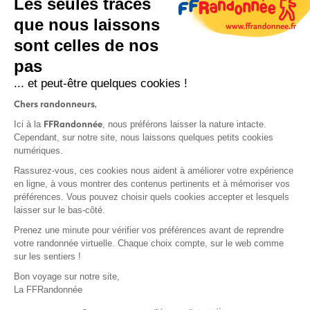
Les seules traces
que nous laissons
sont celles de nos
pas
S'inscrire
... et peut-être quelques cookies !
Chers randonneurs,
FFRandonnée
Ici à la
, nous préférons laisser la nature intacte.
Cependant, sur notre site, nous laissons quelques petits cookies
numériques.
Mentions légales et CGU
Rassurez-vous, ces cookies nous aident à améliorer votre expérience
Protection des données
en ligne, à vous montrer des contenus pertinents et à mémoriser vos
préférences. Vous pouvez choisir quels cookies accepter et lesquels
Politique de confidentialité
laisser sur le bas-côté.
Prenez une minute pour vérifier vos préférences avant de reprendre
votre randonnée virtuelle. Chaque choix compte, sur le web comme
sur les sentiers !
Contact
Bon voyage sur notre site,
MonGR
La FFRandonnée
Déclaration de sinistre