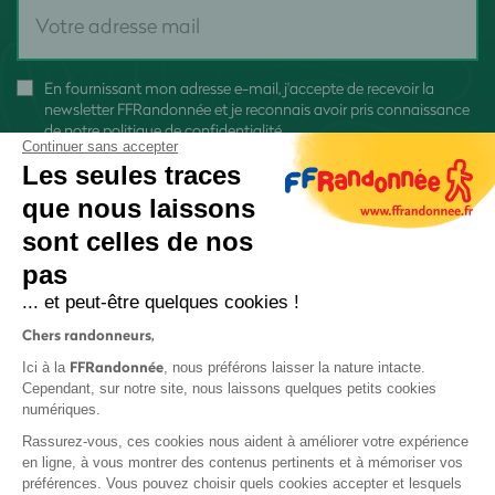
En fournissant mon adresse e-mail, j'accepte de recevoir la
newsletter FFRandonnée et je reconnais avoir pris connaissance
de
notre politique de confidentialité
Continuer sans accepter
Les seules traces
que nous laissons
sont celles de nos
pas
S'inscrire
... et peut-être quelques cookies !
Chers randonneurs,
FFRandonnée
Ici à la
, nous préférons laisser la nature intacte.
Cependant, sur notre site, nous laissons quelques petits cookies
numériques.
Mentions légales et CGU
Rassurez-vous, ces cookies nous aident à améliorer votre expérience
Protection des données
en ligne, à vous montrer des contenus pertinents et à mémoriser vos
préférences. Vous pouvez choisir quels cookies accepter et lesquels
Politique de confidentialité