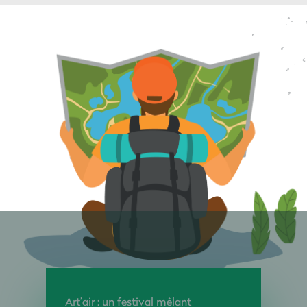
Art’air : un festival mêlant