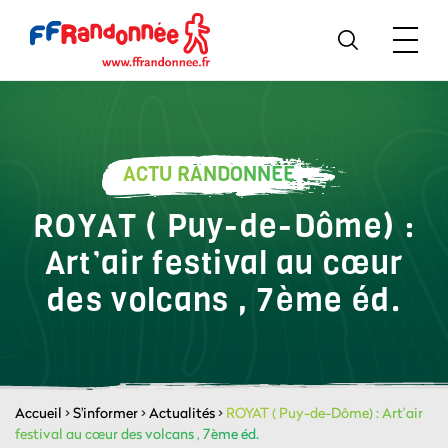
ACTU RANDONNÉE
ROYAT ( Puy-de-Dôme) :
Art’air festival au cœur
des volcans , 7ème éd.
Accueil
>
S'informer
>
Actualités
>
ROYAT ( Puy-de-Dôme) : Art’air
festival au cœur des volcans , 7ème éd.