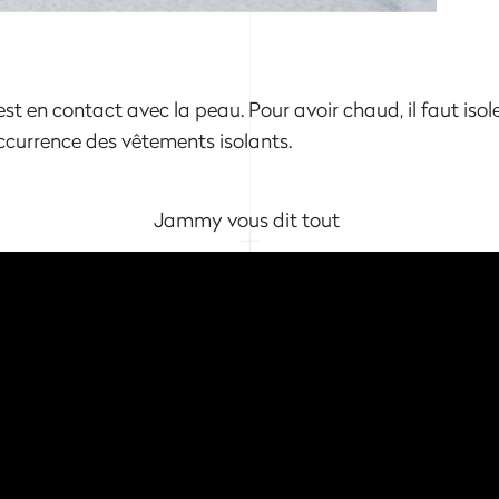
 est en contact avec la peau. Pour avoir chaud, il faut is
’occurrence des vêtements isolants.
Jammy vous dit tout