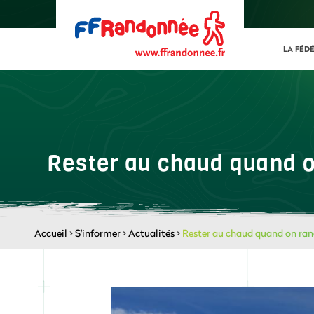
LA FÉD
Rester au chaud quand o
Accueil
>
S'informer
>
Actualités
>
Rester au chaud quand on rand