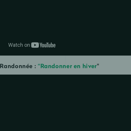
FFRandonnée :
“Randonner en hiver
"