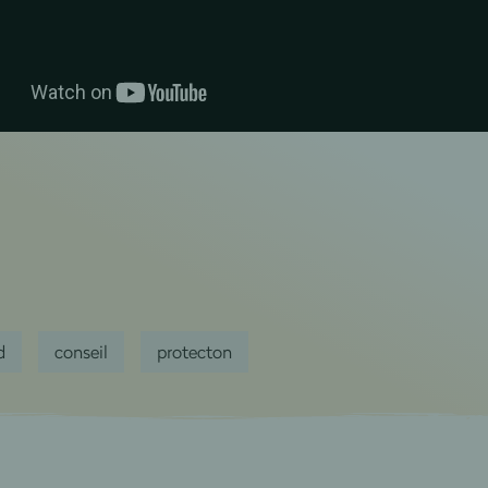
d
conseil
protecton