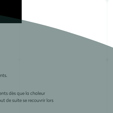
nts.
ents dès que la chaleur
t de suite se recouvrir lors