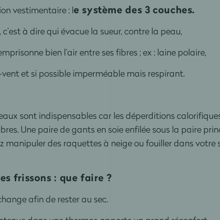
e
système des 3 couches.
on vestimentaire : l
st à dire qui évacue la sueur, contre la peau,
isonne bien l’air entre ses fibres ; ex : laine polaire,
nt et si possible imperméable mais respirant.
ux sont indispensables car les déperditions calorifiques
res. Une paire de gants en soie enfilée sous la paire princ
manipuler des raquettes à neige ou fouiller dans votre
es frissons : que faire ?
hange afin de rester au sec.
ntenue dans une thermos apporte un grand réconfort.