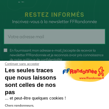
RESTEZ INFORMÉS
Inscrivez-vous à la newsletter FFRandonnée
En fournissant mon adresse e-mail, j'accepte de recevoir la
newsletter FFRandonnée et je reconnais avoir pris connaissance
de
notre politique de confidentialité
Continuer sans accepter
Les seules traces
que nous laissons
sont celles de nos
S'inscrire
pas
... et peut-être quelques cookies !
Chers randonneurs,