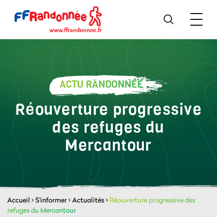
ACTU RANDONNÉE
Réouverture progressive
des refuges du
Mercantour
Accueil
>
S'informer
>
Actualités
>
Réouverture progressive des
refuges du Mercantour