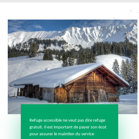
Refuge accessible ne veut pas dire refuge
gratuit.
Il est important de payer son
écot
pour
assurer le maintien du service