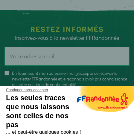
RESTEZ INFORMÉS
Inscrivez-vous à la newsletter FFRandonnée
En fournissant mon adresse e-mail, j'accepte de recevoir la
newsletter FFRandonnée et je reconnais avoir pris connaissance
de
notre politique de confidentialité
Continuer sans accepter
Les seules traces
que nous laissons
sont celles de nos
S'inscrire
pas
... et peut-être quelques cookies !