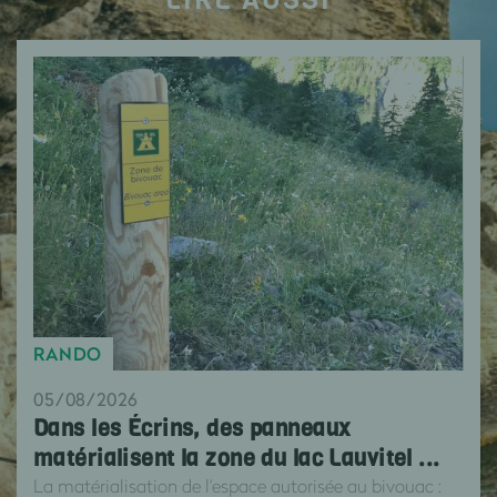
RANDO
05/08/2026
Dans les Écrins, des panneaux
matérialisent la zone du lac Lauvitel ...
La matérialisation de l'espace autorisée au bivouac :