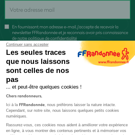
En fournissant mon adresse e-mail, j'accepte de recevoir la
newsletter FFRandonnée et je reconnais avoir pris connaissance
de
notre politique de confidentialité
Continuer sans accepter
Les seules traces
que nous laissons
sont celles de nos
S'inscrire
pas
... et peut-être quelques cookies !
Chers randonneurs,
FFRandonnée
Ici à la
, nous préférons laisser la nature intacte.
Cependant, sur notre site, nous laissons quelques petits cookies
numériques.
Mentions légales et CGU
Rassurez-vous, ces cookies nous aident à améliorer votre expérience
Protection des données
en ligne, à vous montrer des contenus pertinents et à mémoriser vos