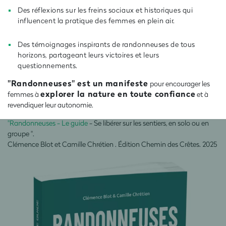
Des réflexions sur les freins sociaux et historiques qui
influencent la pratique des femmes en plein air.
Des témoignages inspirants de randonneuses de tous
horizons, partageant leurs victoires et leurs
questionnements.
"Randonneuses" est un manifeste
pour encourager les
explorer la nature en toute confiance
femmes à
et à
revendiquer leur autonomie.
"Randonneuses - Le guide
- Se libérer sur les sentiers, en solo ou en
groupe ".
Clémence Blot et Camille Chrétien . Édition Chemin des Crêtes. 2025