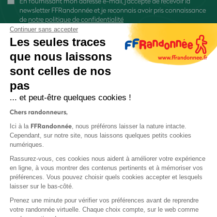
En fournissant mon adresse e-mail, j'accepte de recevoir la
newsletter FFRandonnée et je reconnais avoir pris connaissance
de
notre politique de confidentialité
Continuer sans accepter
Les seules traces
que nous laissons
sont celles de nos
S'inscrire
pas
... et peut-être quelques cookies !
Chers randonneurs,
FFRandonnée
Ici à la
, nous préférons laisser la nature intacte.
Cependant, sur notre site, nous laissons quelques petits cookies
numériques.
Mentions légales et CGU
Rassurez-vous, ces cookies nous aident à améliorer votre expérience
Protection des données
en ligne, à vous montrer des contenus pertinents et à mémoriser vos
Politique de confidentialité
préférences. Vous pouvez choisir quels cookies accepter et lesquels
laisser sur le bas-côté.
Prenez une minute pour vérifier vos préférences avant de reprendre
votre randonnée virtuelle. Chaque choix compte, sur le web comme