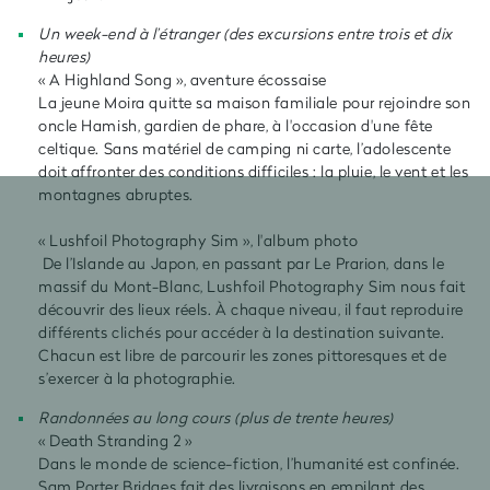
Un week-end à l’étranger (des excursions entre trois et dix
heures)
« A Highland Song », aventure écossaise
La jeune Moira quitte sa maison familiale pour rejoindre son
oncle Hamish, gardien de phare, à l'occasion d'une fête
celtique. Sans matériel de camping ni carte, l’adolescente
doit affronter des conditions difficiles : la pluie, le vent et les
montagnes abruptes.
« Lushfoil Photography Sim », l'album photo
De l’Islande au Japon, en passant par Le Prarion, dans le
massif du Mont-Blanc, Lushfoil Photography Sim nous fait
découvrir des lieux réels. À chaque niveau, il faut reproduire
différents clichés pour accéder à la destination suivante.
Chacun est libre de parcourir les zones pittoresques et de
s’exercer à la photographie.
Randonnées au long cours (plus de trente heures)
« Death Stranding 2 »
Dans le monde de science-fiction, l’humanité est confinée.
Sam Porter Bridges fait des livraisons en empilant des