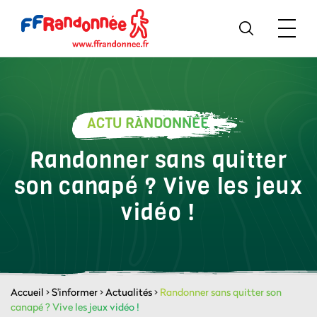
ACTU RANDONNÉE
Randonner sans quitter
son canapé ? Vive les jeux
vidéo !
Accueil
>
S'informer
>
Actualités
>
Randonner sans quitter son
canapé ? Vive les jeux vidéo !