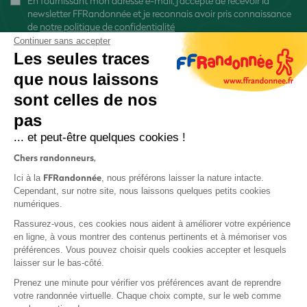
En fournissant mon adresse e-mail, j'accepte de recevoir la
newsletter FFRandonnée et je reconnais avoir pris connaissance
de
notre politique de confidentialité
Continuer sans accepter
Les seules traces
que nous laissons
sont celles de nos
S'inscrire
pas
... et peut-être quelques cookies !
Chers randonneurs,
FFRandonnée
Ici à la
, nous préférons laisser la nature intacte.
Cependant, sur notre site, nous laissons quelques petits cookies
numériques.
Mentions légales et CGU
Rassurez-vous, ces cookies nous aident à améliorer votre expérience
Protection des données
en ligne, à vous montrer des contenus pertinents et à mémoriser vos
Politique de confidentialité
préférences. Vous pouvez choisir quels cookies accepter et lesquels
laisser sur le bas-côté.
Prenez une minute pour vérifier vos préférences avant de reprendre
votre randonnée virtuelle. Chaque choix compte, sur le web comme