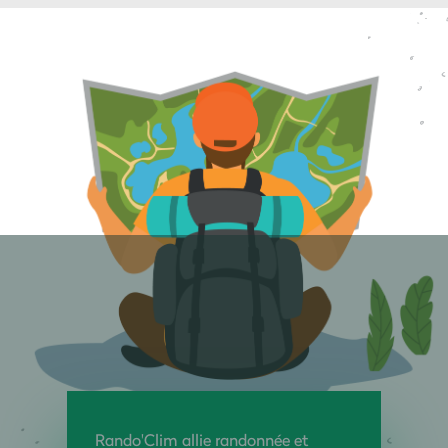
Rando'Clim allie randonnée et