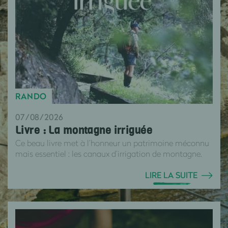
RANDO
07/08/2026
Livre : La montagne irriguée
Ce beau livre met à l’honneur un patrimoine méconnu
mais essentiel : les canaux d’irrigation de montagne.
LIRE LA SUITE