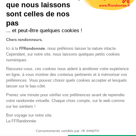
que nous laissons
sont celles de nos
S'inscrire
pas
... et peut-être quelques cookies !
Chers randonneurs,
FFRandonnée
Ici à la
, nous préférons laisser la nature intacte.
Cependant, sur notre site, nous laissons quelques petits cookies
numériques.
Mentions légales et CGU
Rassurez-vous, ces cookies nous aident à améliorer votre expérience
Protection des données
en ligne, à vous montrer des contenus pertinents et à mémoriser vos
préférences. Vous pouvez choisir quels cookies accepter et lesquels
Politique de confidentialité
laisser sur le bas-côté.
Prenez une minute pour vérifier vos préférences avant de reprendre
votre randonnée virtuelle. Chaque choix compte, sur le web comme
sur les sentiers !
Contact
Bon voyage sur notre site,
MonGR
La FFRandonnée
Déclaration de sinistre
Consentements certifiés par
Base documentaire