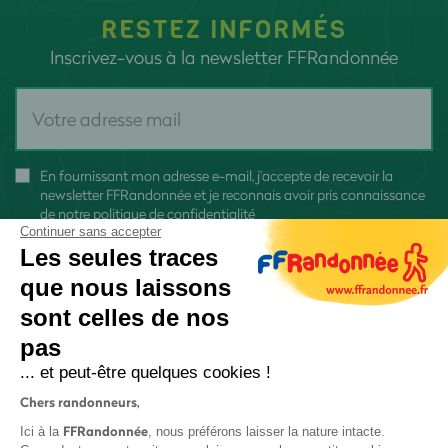
RESTEZ INFORMÉS
Inscrivez-vous à la newsletter FFRandonnée
En fournissant mon adresse e-mail, j'accepte de recevoir la
newsletter FFRandonnée et je reconnais avoir pris connaissance
de
notre politique de confidentialité
Continuer sans accepter
Les seules traces
que nous laissons
sont celles de nos
S'inscrire
pas
... et peut-être quelques cookies !
Chers randonneurs,
FFRandonnée
Ici à la
, nous préférons laisser la nature intacte.