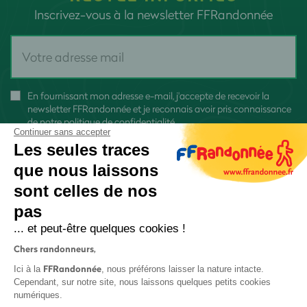
Inscrivez-vous à la newsletter FFRandonnée
En fournissant mon adresse e-mail, j'accepte de recevoir la
newsletter FFRandonnée et je reconnais avoir pris connaissance
de
notre politique de confidentialité
Continuer sans accepter
Les seules traces
que nous laissons
sont celles de nos
S'inscrire
pas
... et peut-être quelques cookies !
Chers randonneurs,
FFRandonnée
Ici à la
, nous préférons laisser la nature intacte.
Cependant, sur notre site, nous laissons quelques petits cookies
numériques.
Mentions légales et CGU