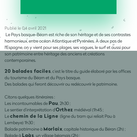
Publié le 04 avril 2021
Le Pays basque-Béarn est riche de son héritage et de ses contrastes
harmonieux, entre océan Atlantique et Pyrénées. À deux pas de
l'Espagne, on y vient pour ses plages, ses vagues, le surf et aussi pour
son patrimoine entre héritage des anciens et créations
contemporaines.
20 balades faciles
, c’est le titre du guide élaboré par les offices
du tourisme du Béarn et du Pays basque.
Des balades qui feront découvrir ou redécouvrir le patrimoine.
Citons quelques itinéraires :
Pau
Les incontournables de
, 2h30 ;
Orthez
Le sentier d’interprétation d’
médiéval (1h45 ;
chemin de la Ligne
Le
(ligne du tram qui reliait Pau à
Lembeye) 1h30 ;
Morlaix
Balade patrimoine à
, capitale historique du Béran (2h) ;
Laàs
Balade à
, un village béarnais (2h) ;