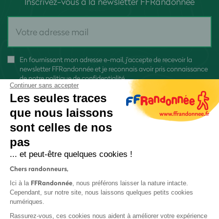
Inscrivez-vous à la newsletter FFRandonnée
En fournissant mon adresse e-mail, j'accepte de recevoir la
newsletter FFRandonnée et je reconnais avoir pris connaissance
de
notre politique de confidentialité
Continuer sans accepter
Les seules traces
que nous laissons
sont celles de nos
S'inscrire
pas
... et peut-être quelques cookies !
Chers randonneurs,
FFRandonnée
Ici à la
, nous préférons laisser la nature intacte.
Cependant, sur notre site, nous laissons quelques petits cookies
numériques.
Mentions légales et CGU
Rassurez-vous, ces cookies nous aident à améliorer votre expérience