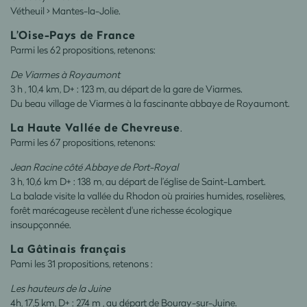
Vétheuil > Mantes-la-Jolie.
L’Oise-Pays de France
Parmi les 62 propositions, retenons:
De Viarmes à Royaumont
3 h , 10,4 km, D+ : 123 m, au départ de la gare de Viarmes.
Du beau village de Viarmes à la fascinante abbaye de Royaumont
.
La Haute Vallée de Chevreuse
.
Parmi les 67 propositions, retenons:
Jean Racine côté Abbaye de Port-Royal
3 h, 10,6 km D+ : 138 m, au départ de l’église de Saint-Lambert.
La balade visite la vallée du Rhodon où prairies humides, roselières,
forêt marécageuse recèlent d'une richesse écologique
insoupçonnée.
La Gâtinais français
Pami les 31 propositions, retenons :
Les hauteurs de la Juine
4h, 17,5 km, D+ : 274 m , au départ de Bouray-sur-Juine.