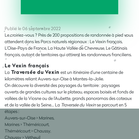
Publié le 06 septembre 2022
Le croiriez-vous ? Près de 200 propositions de randonnée à pied vous
attendent dans les Parcs naturels régionaux : Le Vexin français,
L’Oise-Pays de France, La Haute Vallée de Chevreuse, Le Gâtinais
français, autant de territoires qui attirent les randonneurs franciliens.
Le Vexin français
Traversée du Vexin
La
est un itinéraire d’une centaine de
kilomètres reliant Auvers-sur-Oise à Mantes-la-Jolie.
On découvre la diversité des paysages du territoire : paysages
ouverts de grandes cultures sur le plateau, espaces boisés et fonds de
vallées de la Viosne ou de l’Aubette, grands panoramas des coteaux
et de la vallée de la Seine… La
Traversée du Vexin
se parcourt en 5
étapes :
Auvers-sur-Oise > Marines,
Marines > Théméricourt,
Théméricourt > Chaussy,
Chaussy > Vétheuil