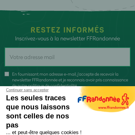
RESTEZ INFORMÉS
Inscrivez-vous à la newsletter FFRandonnée
En fournissant mon adresse e-mail, j'accepte de recevoir la
newsletter FFRandonnée et je reconnais avoir pris connaissance
de
notre politique de confidentialité
Continuer sans accepter
Les seules traces
que nous laissons
sont celles de nos
S'inscrire
pas
... et peut-être quelques cookies !