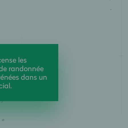
ense les
s de randonnée
rénées dans un
ial.