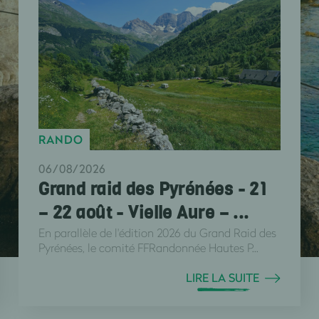
RANDO
06/08/2026
Grand raid des Pyrénées - 21
– 22 août - Vielle Aure – ...
En parallèle de l'édition 2026 du Grand Raid des
Pyrénées, le comité FFRandonnée Hautes P...
LIRE LA SUITE