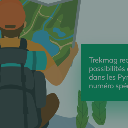
Trekmag rec
possibilité
dans les Py
numéro spéc