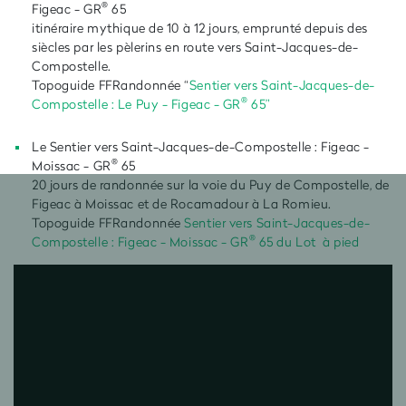
®
Figeac - GR
65
itinéraire mythique de 10 à 12 jours, emprunté depuis des
siècles par les pèlerins en route vers Saint-Jacques-de-
Compostelle.
Topoguide FFRandonnée “
Sentier vers Saint-Jacques-de-
®
Compostelle : Le Puy - Figeac - GR
65”
Le Sentier vers Saint-Jacques-de-Compostelle : Figeac -
®
Moissac - GR
65
20 jours de randonnée sur la voie du Puy de Compostelle, de
Figeac à Moissac et de Rocamadour à La Romieu.
Topoguide FFRandonnée
Sentier vers Saint-Jacques-de-
®
Compostelle : Figeac - Moissac - GR
65
du Lot à pied