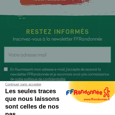
RESTEZ INFORMÉS
Inscrivez-vous à la newsletter FFRandonnée
En fournissant mon adresse e-mail, j'accepte de recevoir la
newsletter FFRandonnée et je reconnais avoir pris connaissance
de
notre politique de confidentialité
Continuer sans accepter
Les seules traces
que nous laissons
sont celles de nos
S'inscrire
pas