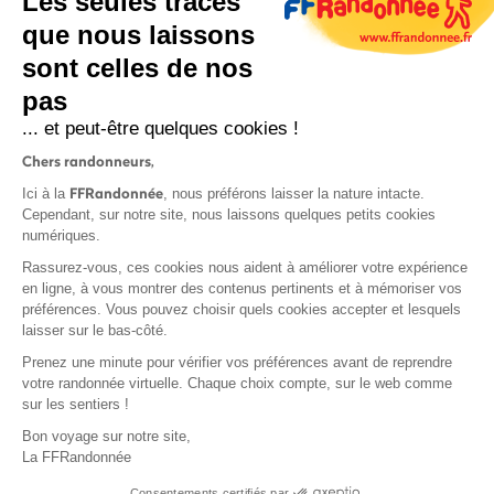
Les seules traces
que nous laissons
sont celles de nos
pas
S'inscrire
... et peut-être quelques cookies !
Chers randonneurs,
FFRandonnée
Ici à la
, nous préférons laisser la nature intacte.
Cependant, sur notre site, nous laissons quelques petits cookies
numériques.
Mentions légales et CGU
Rassurez-vous, ces cookies nous aident à améliorer votre expérience
Protection des données
en ligne, à vous montrer des contenus pertinents et à mémoriser vos
préférences. Vous pouvez choisir quels cookies accepter et lesquels
Politique de confidentialité
laisser sur le bas-côté.
Prenez une minute pour vérifier vos préférences avant de reprendre
votre randonnée virtuelle. Chaque choix compte, sur le web comme
sur les sentiers !
Contact
Bon voyage sur notre site,
MonGR
La FFRandonnée
Déclaration de sinistre
Consentements certifiés par