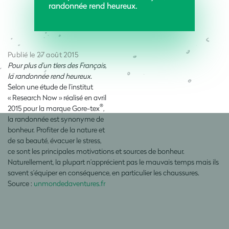
randonnée rend heureux.
Publié le 27 août 2015
Pour plus d’un tiers des Français,
la randonnée rend heureux.
Selon une étude de l’institut
« Research Now » réalisé en avril
®
2015 pour la marque Gore-tex
,
la randonnée est synonyme de
bonheur. Profiter de la nature et
de sa beauté, évacuer le stress,
ce sont les principales motivations et sources de bonheur.
Naturellement, la plupart n’apprécient pas le mauvais temps mais ils
savent s’équiper en conséquence, en particulier les chaussures.
Source :
unmondedaventures.fr