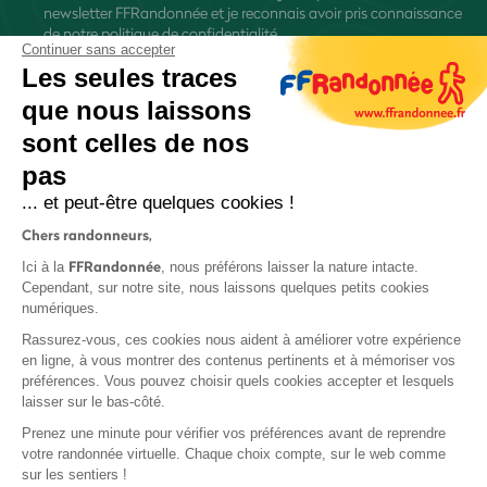
newsletter FFRandonnée et je reconnais avoir pris connaissance
de
notre politique de confidentialité
Continuer sans accepter
Les seules traces
que nous laissons
sont celles de nos
pas
S'inscrire
... et peut-être quelques cookies !
Chers randonneurs,
FFRandonnée
Ici à la
, nous préférons laisser la nature intacte.
Cependant, sur notre site, nous laissons quelques petits cookies
numériques.
Mentions légales et CGU
Rassurez-vous, ces cookies nous aident à améliorer votre expérience
Protection des données
en ligne, à vous montrer des contenus pertinents et à mémoriser vos
préférences. Vous pouvez choisir quels cookies accepter et lesquels
Politique de confidentialité
laisser sur le bas-côté.
Prenez une minute pour vérifier vos préférences avant de reprendre
votre randonnée virtuelle. Chaque choix compte, sur le web comme
sur les sentiers !
Contact