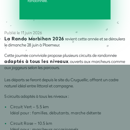
randonnée.
Publié le 11 juin 2026
La Rando Morbihan 2026
revient cette année et se déroulera
le dimanche 28 juin à Ploemeur.
Cette journée conviviale propose plusieurs circuits de randonnée
adaptés à tous les niveaux
, ouverts aux marcheurs comme
aux joggeurs selon les parcours.
Les départs se feront depuis le site du Cruguellic, offrant un cadre
naturel idéal entre littoral et campagne.
5 circuits adaptés à tous les niveaux :
Circuit Vert – 5.5 km
Idéal pour : familles, débutants, marche détente
Circuit Rose – 10.5 km
Idéal pour : marcheurs occasionnels