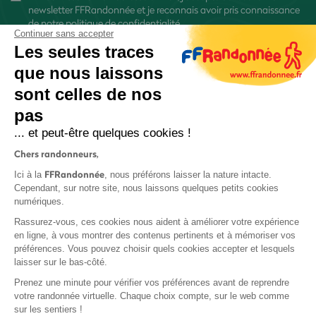
newsletter FFRandonnée et je reconnais avoir pris connaissance
de
notre politique de confidentialité
Continuer sans accepter
Les seules traces
que nous laissons
sont celles de nos
pas
S'inscrire
... et peut-être quelques cookies !
Chers randonneurs,
FFRandonnée
Ici à la
, nous préférons laisser la nature intacte.
Cependant, sur notre site, nous laissons quelques petits cookies
numériques.
Mentions légales et CGU
Rassurez-vous, ces cookies nous aident à améliorer votre expérience
Protection des données
en ligne, à vous montrer des contenus pertinents et à mémoriser vos
préférences. Vous pouvez choisir quels cookies accepter et lesquels
Politique de confidentialité
laisser sur le bas-côté.
Prenez une minute pour vérifier vos préférences avant de reprendre
votre randonnée virtuelle. Chaque choix compte, sur le web comme
sur les sentiers !