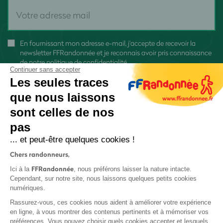
En fournissant mon adresse e-mail, j'accepte de recevoir la
newsletter FFRandonnée et je reconnais avoir pris connaissance
de
notre politique de confidentialité
Continuer sans accepter
Les seules traces
que nous laissons
sont celles de nos
S'inscrire
pas
... et peut-être quelques cookies !
Chers randonneurs,
FFRandonnée
Ici à la
, nous préférons laisser la nature intacte.
Cependant, sur notre site, nous laissons quelques petits cookies
numériques.
Mentions légales et CGU
Rassurez-vous, ces cookies nous aident à améliorer votre expérience
Protection des données
en ligne, à vous montrer des contenus pertinents et à mémoriser vos
préférences. Vous pouvez choisir quels cookies accepter et lesquels
Politique de confidentialité