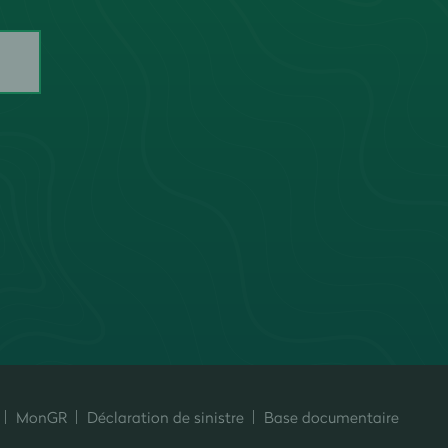
MonGR
Déclaration de sinistre
Base documentaire
ersonnalisez vos préférences pour contrôler la manière dont vos informati