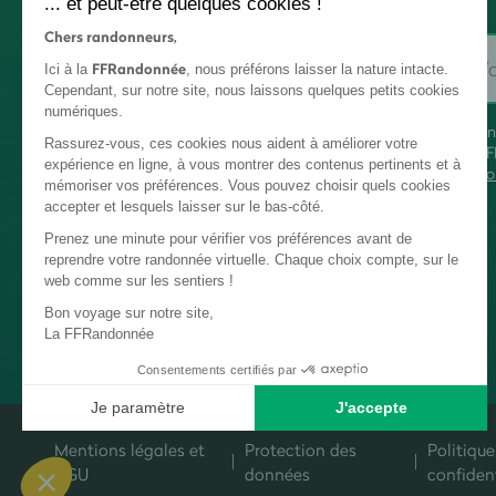
... et peut-être quelques cookies !
Chers randonneurs,
FFRandonnée
Ici à la
, nous préférons laisser la nature intacte.
Cependant, sur notre site, nous laissons quelques petits cookies
numériques.
En
Rassurez-vous, ces cookies nous aident à améliorer votre
FF
expérience en ligne, à vous montrer des contenus pertinents et à
co
mémoriser vos préférences. Vous pouvez choisir quels cookies
accepter et lesquels laisser sur le bas-côté.
Prenez une minute pour vérifier vos préférences avant de
reprendre votre randonnée virtuelle. Chaque choix compte, sur le
web comme sur les sentiers !
Bon voyage sur notre site,
La FFRandonnée
Consentements certifiés par
Je paramètre
J'accepte
Plateforme de Gestion du Consentement : Personnalisez vos Options
Axeptio consent
Mentions légales et
Protection des
Politique
Notre plateforme vous permet d'adapter et de gérer vos paramètres de c
CGU
données
confident