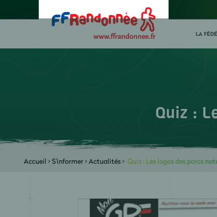
LA FÉD
Quiz : L
Accueil
>
S'informer
>
Actualités
>
Quiz : Les logos des parcs nat