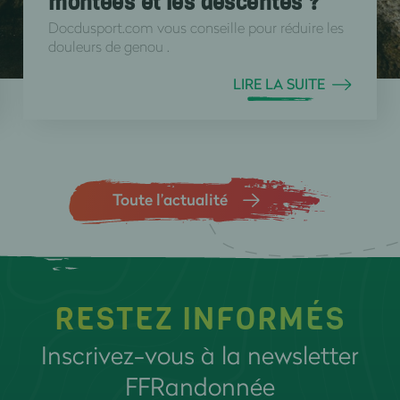
montées et les descentes ?
Docdusport.com vous conseille pour réduire les
douleurs de genou .
LIRE LA SUITE
Toute l’actualité
RESTEZ INFORMÉS
Inscrivez-vous à la newsletter
FFRandonnée