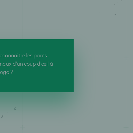
econnaître les parcs
onaux d’un coup d’œil à
 logo ?