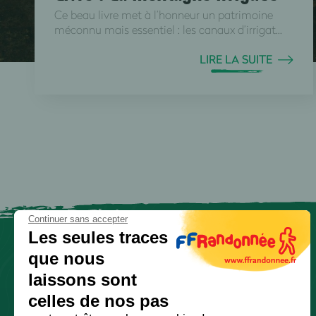
Ce beau livre met à l’honneur un patrimoine
méconnu mais essentiel : les canaux d’irrigat...
LIRE LA SUITE
Continuer sans accepter
Les seules traces
que nous
laissons sont
celles de nos pas