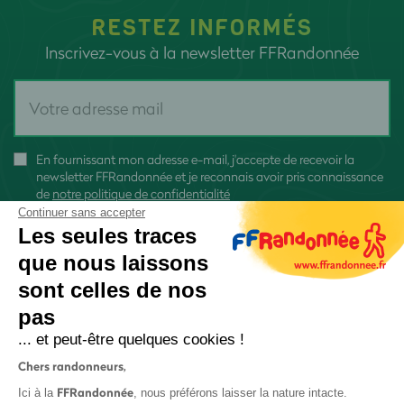
RESTEZ INFORMÉS
Inscrivez-vous à la newsletter FFRandonnée
En fournissant mon adresse e-mail, j'accepte de recevoir la
newsletter FFRandonnée et je reconnais avoir pris connaissance
de
notre politique de confidentialité
Continuer sans accepter
Les seules traces
que nous laissons
sont celles de nos
S'inscrire
pas
... et peut-être quelques cookies !
Chers randonneurs,
FFRandonnée
Ici à la
, nous préférons laisser la nature intacte.